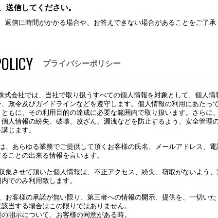
、送信してください。
、返信に時間がかかる場合や、お答えできない場合があることをご了承
POLICY
プライバシーポリシー
ル株式会社では、当社で取り扱うすべての個人情報を対象として、個人情
令、政令及びガイドラインなどを遵守します。個人情報の利用にあたっ
とともに、その利用目的の達成に必要な範囲内で取り扱います。さらに
、個人情報の紛失、破壊、改ざん、漏洩などを防止するよう、安全管理
を講じます。
とは、あらゆる業務でご提供して頂くお客様の氏名、メールアドレス、電
することの出来る情報を言います。
り収集させて頂いた個人情報は、不正アクセス、紛失、窃取がないよう、
囲内でのみ利用致します。
は、お客様の承諾が無い限り、第三者への情報の開示、提供を、一切いた
に該当する場合はこの限りではありません。
報の開示について、お客様の同意がある時。