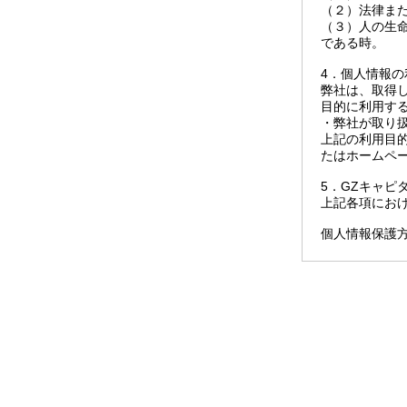
（２）法律ま
（３）人の生
である時。
4．個人情報の
弊社は、取得
目的に利用す
・弊社が取り
上記の利用目
たはホームペ
5．GZキャ
上記各項にお
個人情報保護