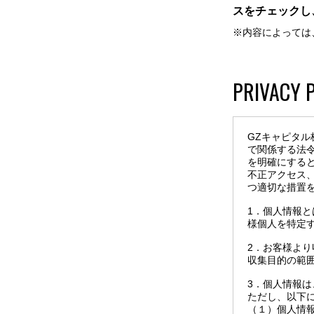
スをチェックし
※内容によっては
PRIVACY 
GZキャピタ
で関係する法
を明確にする
不正アクセス
つ適切な措置
1．個人情報
様個人を特定
2．お客様よ
収集目的の範
3．個人情報
ただし、以下
（１）個人情