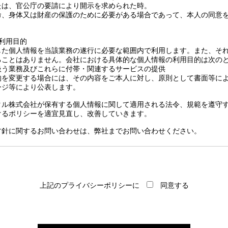
たは、官公庁の要請により開示を求められた時。
命、身体又は財産の保護のために必要がある場合であって、本人の同意
利用目的
した個人情報を当該業務の遂行に必要な範囲内で利用します。また、そ
ることはありません。会社における具体的な個人情報の利用目的は次の
扱う業務及びこれらに付帯・関連するサービスの提供
的を変更する場合には、その内容をご本人に対し、原則として書面等によ
ージ等により公表します。
ピタル株式会社が保有する個人情報に関して適用される法令、規範を遵守
けるポリシーを適宜見直し、改善していきます。
方針に関するお問い合わせは、弊社までお問い合わせください。
上記のプライバシーポリシーに
同意する