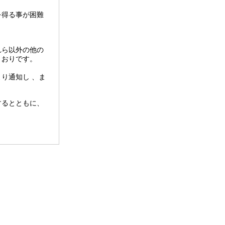
を得る事が困難
れら以外の他の
とおりです。
り通知し 、ま
するとともに、