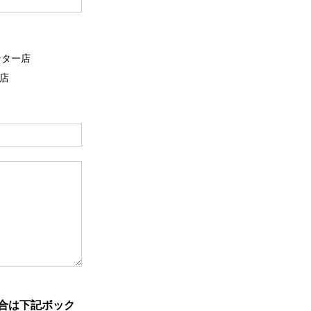
ンター店
店
合は下記ボック